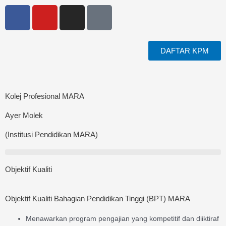
Skip
F
Y
I
T
to
a
o
n
i
content
c
u
s
k
e
t
t
t
DAFTAR KPM
b
u
a
o
o
b
g
k
o
e
r
k
a
Kolej Profesional MARA
m
Ayer Molek
(Institusi Pendidikan MARA)
Objektif Kualiti
Objektif Kualiti Bahagian Pendidikan Tinggi (BPT) MARA
Menawarkan program pengajian yang kompetitif dan diiktiraf