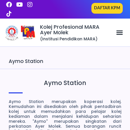
F
T
Y
I
Skip
a
i
o
n
to
DAFTAR KPM
c
k
u
s
content
e
t
t
t
b
o
u
a
Kolej Profesional MARA
o
k
b
g
Ayer Molek
o
e
r
(Institusi Pendidikan MARA)
k
a
m
Aymo Station
Aymo Station
Aymo Station merupakan koperasi kolej.
Kemudahan ini disediakan oleh pihak pentadbiran
kolej untuk memudahkan para pelajar kolej
kediaman dalam menjalani kehidupan seharian
mereka. "Aymo" merupakan singkatan dari
perkataan Ayer Molek. Semua barangan runcit