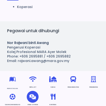
Koperasi
Pegawai untuk dihubungi
Nor Rajwani binti Awang
Pengerusi Koperasi
Kolej Profesional MARA Ayer Molek
Phone: +606 2695881 / +606 2695882
Email: rajwani.awang@mara.gov.my
WIFI & ICT
SURAU
PENGANGKUTAN
PENGINAPAN
PERPUSTAKAAN
SUKAN DAN REKREASI
AYMO STATION
KAFETERIA